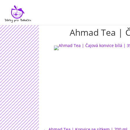
Ahmad Tea | Ča
←
Ahmad Tea | Konvice se sítkem | 700 ml