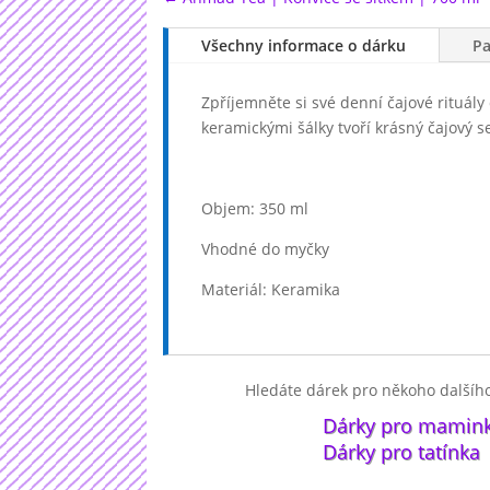
Všechny informace o dárku
P
Zpříjemněte si své denní čajové rituál
keramickými šálky tvoří krásný čajový se
Objem: 350 ml
Vhodné do myčky
Materiál: Keramika
U nás najdete vždy ten správný dárek p
dárkem od nás.
Hledáte dárek pro někoho dalšího
Dárky pro mamin
Dárky pro tatínka