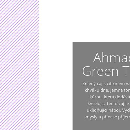
Ahmad
Green T
Zelený čaj s citrónem vá
chvilku dne. Jemné tón
kůrou, která dodáv
kyselost. Tento čaj je
uklidňující nápoj. Vy
smysly a přinese příjem