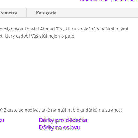
arametry
Kategorie
y designovou konvicí Ahmad Tea, která společně s našimi bílými
t, který ozdobí Váš stůl nejen o páté.
ro babičku. Ať má narozeniny nebo svátek, uděláte jí radost
? Zkuste se podívat také na naši nabídku dárků na stránce:
ku
Dárky pro dědečka
Dárky na oslavu