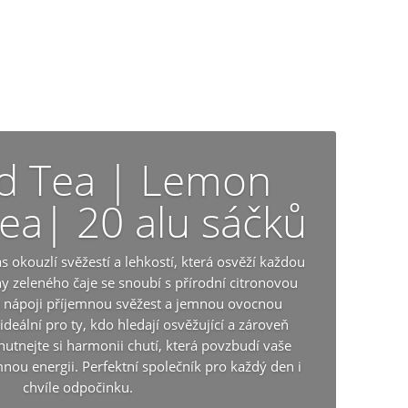
 Tea | Lemon
ea| 20 alu sáčků
s okouzlí svěžestí a lehkostí, která osvěží každou
y zeleného čaje se snoubí s přírodní citronovou
á nápoji příjemnou svěžest a jemnou ovocnou
 ideální pro ty, kdo hledají osvěžující a zároveň
chutnejte si harmonii chutí, která povzbudí vaše
nou energii. Perfektní společník pro každý den i
chvíle odpočinku.