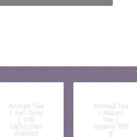
 dozvědět více o tomto dárku
Z našich dárečků vám budou oči přecháze
Ahmad Tea
Ahmad Tea
| Earl Grey
| Assam
| 100
Tea |
sáčků (bez
sypaný 100
úvazku)
g