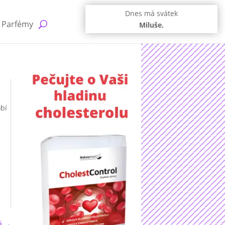
Dnes má svátek
Parfémy
Miluše.
obí
ů
→