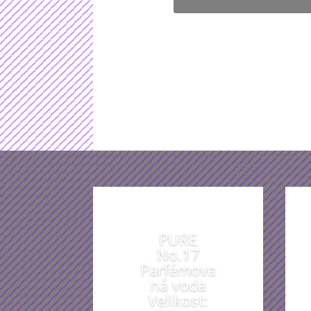
Chcete se
PURE
No.17
Parfémova
ná voda
Velikost: