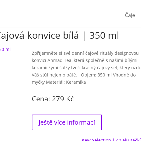
Čaje
jová konvice bílá | 350 ml
Zpříjemněte si své denní čajové rituály designovou
konvicí Ahmad Tea, která společně s našimi bílými
keramickými šálky tvoří krásný čajový set, který ozd
Váš stůl nejen o páté. Objem: 350 ml Vhodné do
myčky Materiál: Keramika
Cena: 279 Kč
Ještě více informací
Kew Selection | 40 alu sáčk