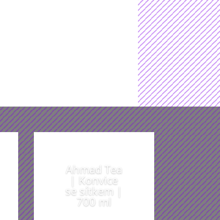
t
Ahmad Tea
| Konvice
se sítkem |
700 ml