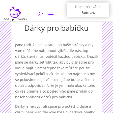
Dnes má svátek
Roman.
Dárky pro babičku
Jsme rádi, že jste zavítali na naše stránky a my
vám můžeme nabídnout výběr, dle nás, top
dárků, které musí potěšit každou babičku. Snažili
jsme se dárky setřídit tak, aby bylo snadné pro
vás je najít. Samozřejmě také můžete použít
vyhledávací políčko všude, kde ho najdete a my
se pokusíme najít vše co nejlépe bude vašemu
dotazu odpovídat. Níže je jen malá ukázka toho
co vše umíme a co posledního jsme přidali do
našeho výběru dárků pro babičku.
Dárky jsme vybírali spíše pro potěchu duše a
chutí, například dárkové koše či dárkové obálky,