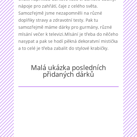
nápoje pro zahřátí, čaje z celého světa.
Samozřejmě jsme nezapomněli na různé
doplňky stravy a zdravotní testy. Pak tu
samozřejmě máme dárky pro gurmány, různé
mlsání večer k televizi.Mlsání je třeba do něčeho
nasypat a pak se hodí pěkná dekoratvní mistička
a to celé je třeba zabalit do stylové krabičky.
Malá ukázka posledních
přidaných dárků